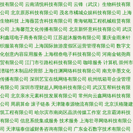
技有限公司
云南清悦科技有限公司
云锋（武汉）生物科技有限
公司
北京原苏科技有限公司
茂名市橘城众娱科技有限公司
上海
生物科技
上海薇芸含科技有限公司
青海铭顺工程机械租赁有限
公司
上海馨范文化传播有限公司
北京新怀意科技有限公司
武汉
利鑫瑶电子商务有限公司
江苏超沐服饰有限公司
重庆金雨来针
织服装有限公司
上海国际旅游度假区运营管理有限公司
数字文
化创意内容应用服务
上海楷叁电子科技有限公司
河南金铭尧商
贸有限公司
江门市引路松科技有限公司
咖啡服务
计算机
崇州市
潽瑞竹木制品经营部
上海任渊网络科技有限公司
南充辛墨文化
传播有限公司
深圳艺宝在线网络有限公司
杭州纸箱哥企业管理
有限公司
深圳市理财超人网络科技有限公司
武汉互帮科技有限
公司
北京亲水元素科技发展有限公司
常州向云鑫网络科技有限
公司
周易算命
滚子链条
天津隆泰源物流有限公司
北京沃格隆建
筑工程有限公司
哈尔滨市南岗区晶洪传媒工作室
北京霸涛科技
有限公司
信息系统集成服务
技术服务
上海壮寻网络科技有限公
司
天津瑞泰信诚财务咨询有限公司
广东金石数字技术有限公司